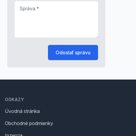
Správa
*
Odoslať správu
Footer
ODKAZY
Úvodná stránka
Obchodné podmienky
Inzercia