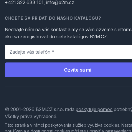
+421 322 633 101, info@b2m.cz
CHCETE SA PRIDAŤ DO NÁŠHO KATALÓGU?
Nechajte nám na vás kontakt a my sa vám ozveme s inform
ako sa zaregistrovať do siete katalógov B2M.CZ.
Telefón
*
Ozvite sa mi
© 2001–2026 B2M.CZ s.r.o. rada
poskytuje pomoc
potrebný
Všetky práva vyhradené.
Táto stránka v rámci poskytovania služieb využíva
cookies
. Nast
používania a dostupnosti cookies môžete upraviť v nastaveniach