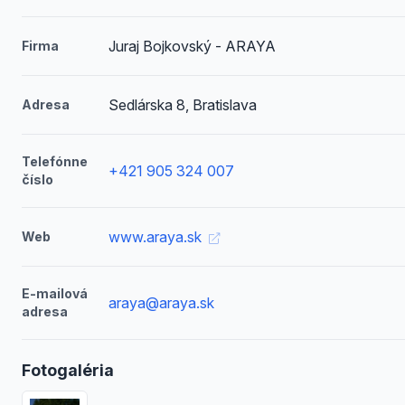
Juraj Bojkovský - ARAYA
Firma
Sedlárska 8, Bratislava
Adresa
Telefónne
+421 905 324 007
číslo
www.araya.sk
Web
E-mailová
araya@araya.sk
adresa
Fotogaléria