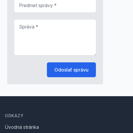
Predmet správy
*
Správa
*
Odoslať správu
Footer
ODKAZY
Úvodná stránka