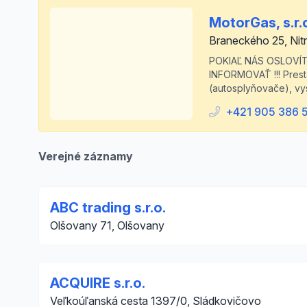
MotorGas, s.r.
Braneckého 25, Nit
POKIAĽ NÁS OSLOVÍ
INFORMOVAŤ !!! Presta
(autosplyňovače), vy
+421 905 386 
Verejné záznamy
ABC trading s.r.o.
Olšovany 71, Olšovany
ACQUIRE s.r.o.
Veľkoúľanská cesta 1397/0, Sládkovičovo