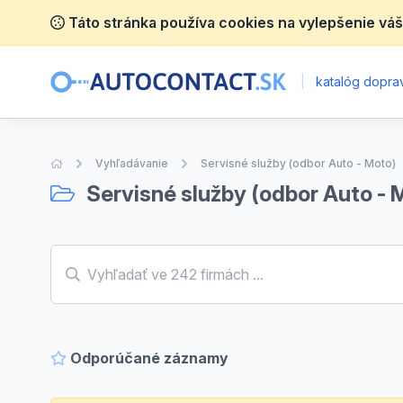
Táto stránka používa cookies na vylepšenie váš
|
katalóg doprav
Úvodná stránka
Vyhľadávanie
Servisné služby (odbor Auto - Moto)
Servisné služby (odbor Auto - 
Odporúčané záznamy