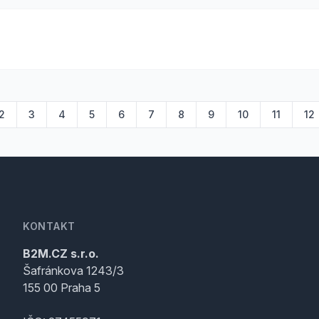
2
3
4
5
6
7
8
9
10
11
12
KONTAKT
B2M.CZ s.r.o.
Šafránkova 1243/3
155 00 Praha 5