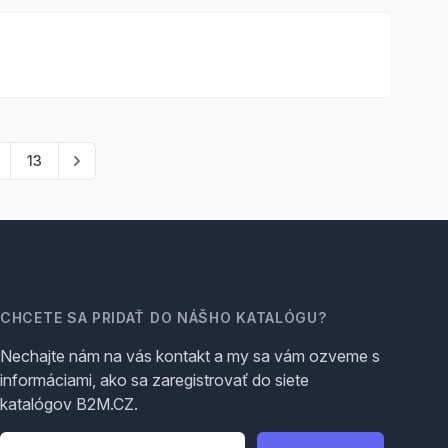
13
CHCETE SA PRIDAŤ DO NÁŠHO KATALÓGU?
Nechajte nám na vás kontakt a my sa vám ozveme s
informáciami, ako sa zaregistrovať do siete
katalógov B2M.CZ.
Telefón
*