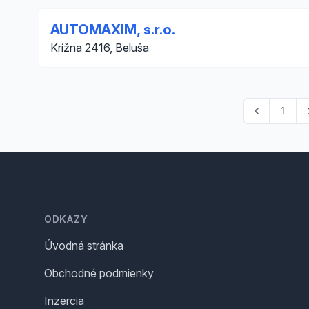
AUTOMAXIM, s.r.o.
Krížna 2416, Beluša
1
Footer
ODKAZY
Úvodná stránka
Obchodné podmienky
Inzercia