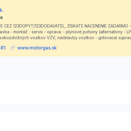
o.
ra
TE CEZ 123DOPYT/123DODAVATEL, ZÍSKATE NACENENIE ZADARMO -
vba - montáž - servis - oprava: - plynové pohony (alternatívny - 
sokozdvižných vozíkov VZV, nadstavby vozíkov - grilovacie súpravy
581
www.motorgas.sk