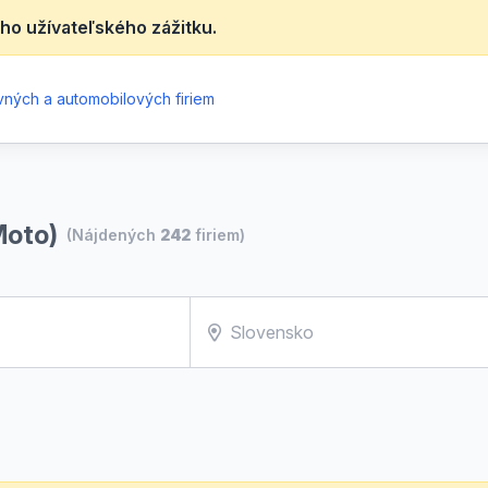
ho užívateľského zážitku.
ných a automobilových firiem
Moto)
(Nájdených
242
firiem)