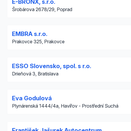
E-BRONX, s.r.o.
Šrobárova 2678/29, Poprad
EMBRA s.r.o.
Prakovce 325, Prakovce
ESSO Slovensko, spol. s r.o.
Drieňová 3, Bratislava
Eva Godulová
Plynárenská 1444/4a, Havířov - Prostřední Suchá
František Jašurek Autocentrum