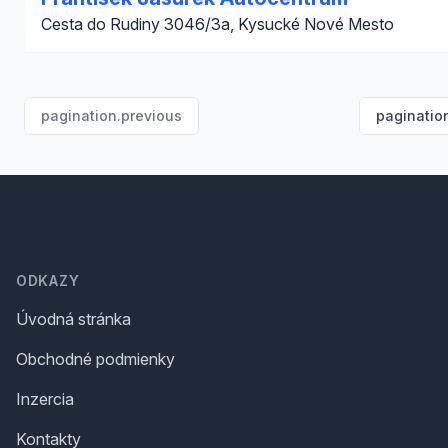
Cesta do Rudiny 3046/3a, Kysucké Nové Mesto
pagination.previous
paginatio
Footer
ODKAZY
Úvodná stránka
Obchodné podmienky
Inzercia
Kontakty