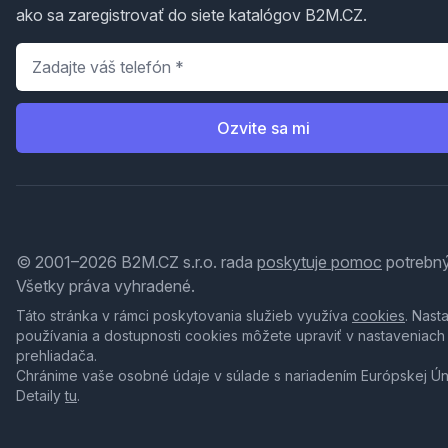
ako sa zaregistrovať do siete katalógov B2M.CZ.
Telefón
*
Ozvite sa mi
© 2001–2026 B2M.CZ s.r.o. rada
poskytuje pomoc
potrebný
Všetky práva vyhradené.
Táto stránka v rámci poskytovania služieb využíva
cookies
. Nast
používania a dostupnosti cookies môžete upraviť v nastaveniach
prehliadača.
Chránime vaše osobné údaje v súlade s nariadením Európskej Ú
Detaily
tu
.