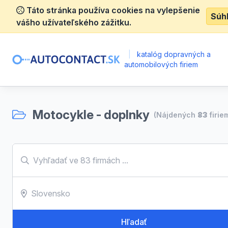
Táto stránka používa cookies na vylepšenie
Súh
vášho užívateľského zážitku.
|
katalóg dopravných a
automobilových firiem
Motocykle - doplnky
(Nájdených
83
firie
Hľadať