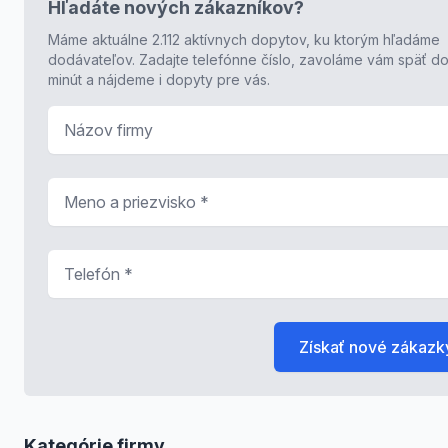
Hľadáte nových zákazníkov?
Máme aktuálne 2.112 aktívnych dopytov, ku ktorým hľadáme
dodávateľov. Zadajte telefónne číslo, zavoláme vám späť do
minút a nájdeme i dopyty pre vás.
Názov firmy
Meno a priezvisko
*
Telefón
*
Získať nové zákazk
Kategórie firmy