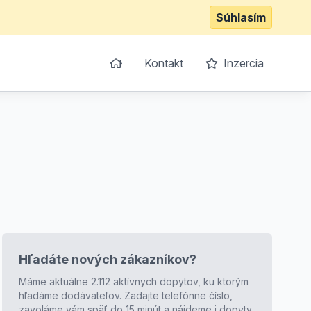
Súhlasím
Kontakt
Inzercia
Hľadáte nových zákazníkov?
Máme aktuálne 2.112 aktívnych dopytov, ku ktorým
hľadáme dodávateľov. Zadajte telefónne číslo,
zavoláme vám späť do 15 minút a nájdeme i dopyty