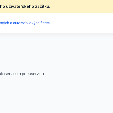
ho užívateľského zážitku.
ných a automobilových firiem
toservisu a pneuservisu.