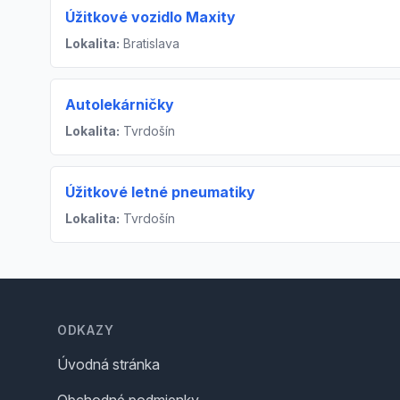
Úžitkové vozidlo Maxity
Lokalita:
Bratislava
Autolekárničky
Lokalita:
Tvrdošín
Úžitkové letné pneumatiky
Lokalita:
Tvrdošín
Footer
ODKAZY
Úvodná stránka