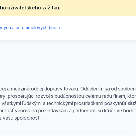
ho užívateľského zážitku.
ných a automobilových firiem
cej a medzinárodnej dopravy tovaru. Oddelením sa od spoločn
y: prosperujúci rozvoj s budúcnosťou celému radu firiem, kto
ní všetkými ľudskými a technickými prostriedkami poskytnúť sl
zornosť venovaná požiadavkám a partnerom, sú kľúčové hodnot
re vašu spoločnosť.