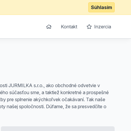
Súhlasím
Kontakt
Inzercia
osti JURMILKA s.r.o., ako obchodné odvetvie v
rého súčasťou sme, a taktiež konkretné a prospešné
užby pre splnenie akýchkoľvek očakávaní. Tak naše
y našej spoločnosti. Dúfame, že sa presvedčíte o