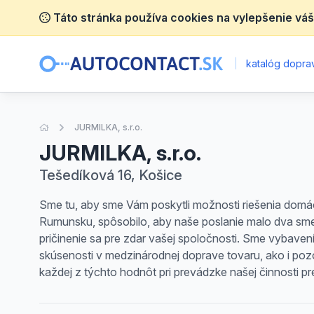
Táto stránka používa cookies na vylepšenie váš
|
katalóg doprav
Úvodná stránka
JURMILKA, s.r.o.
JURMILKA, s.r.o.
Tešedíková 16, Košice
Sme tu, aby sme Vám poskytli možnosti riešenia domá
Rumunsku, spôsobilo, aby naše poslanie malo dva smer
pričinenie sa pre zdar vašej spoločnosti. Sme vybave
skúsenosti v medzinárodnej doprave tovaru, ako i po
každej z týchto hodnôt pri prevádzke našej činnosti p