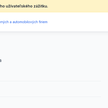
ho užívateľského zážitku.
ných a automobilových firiem
a