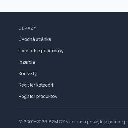
Footer
ODKAZY
Úvodná stránka
Obchodné podmienky
Inzercia
Kontakty
Register kategórii
Register produktov
© 2001–2026 B2M.CZ s.r.o. rada
poskytuje pomoc
po