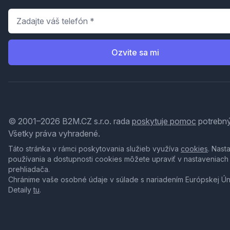
Telefón
*
Ozvite sa mi
© 2001–2026 B2M.CZ s.r.o. rada
poskytuje pomoc
potrebný
Všetky práva vyhradené.
Táto stránka v rámci poskytovania služieb využíva
cookies
. Nast
používania a dostupnosti cookies môžete upraviť v nastaveniach
prehliadača.
Chránime vaše osobné údaje v súlade s nariadením Európskej Ú
Detaily
tu
.