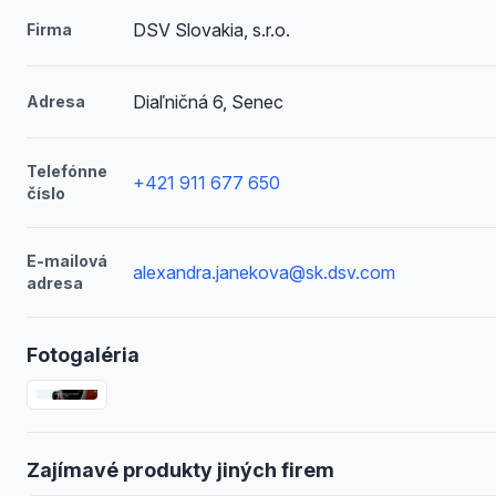
DSV Slovakia, s.r.o.
Firma
Diaľničná 6, Senec
Adresa
Telefónne
+421 911 677 650
číslo
E-mailová
alexandra.janekova@sk.dsv.com
adresa
Fotogaléria
Zajímavé produkty jiných firem