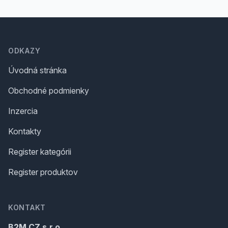
Footer
ODKAZY
Úvodná stránka
Obchodné podmienky
Inzercia
Kontakty
Register kategórii
Register produktov
KONTAKT
B2M.CZ s.r.o.