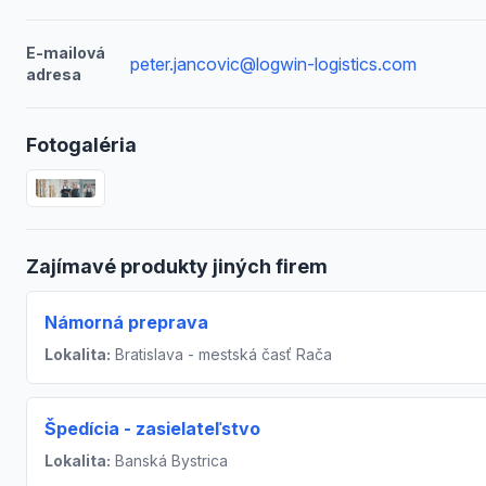
E-mailová
peter.jancovic@logwin-logistics.com
adresa
Fotogaléria
Zajímavé produkty jiných firem
Námorná preprava
Lokalita:
Bratislava - mestská časť Rača
Špedícia - zasielateľstvo
Lokalita:
Banská Bystrica