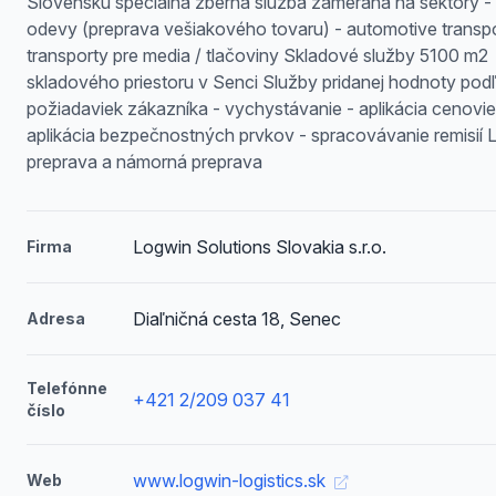
Slovensku špeciálna zberná služba zameraná na sektory - t
odevy (preprava vešiakového tovaru) - automotive transpo
transporty pre media / tlačoviny Skladové služby 5100 m2
skladového priestoru v Senci Služby pridanej hodnoty pod
požiadaviek zákazníka - vychystávanie - aplikácia cenovie
aplikácia bezpečnostných prvkov - spracovávanie remisií 
preprava a námorná preprava
Logwin Solutions Slovakia s.r.o.
Firma
Diaľničná cesta 18, Senec
Adresa
Telefónne
+421 2/209 037 41
číslo
www.logwin-logistics.sk
Web