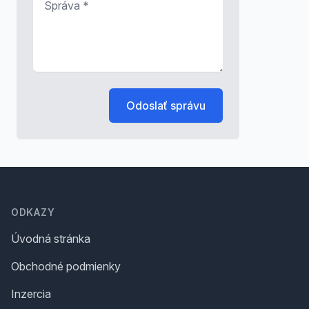
Odoslať správu
Footer
ODKAZY
Úvodná stránka
Obchodné podmienky
Inzercia