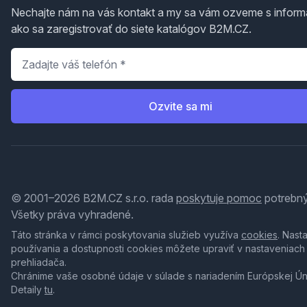
Nechajte nám na vás kontakt a my sa vám ozveme s inform
ako sa zaregistrovať do siete katalógov B2M.CZ.
Telefón
*
Ozvite sa mi
© 2001–2026 B2M.CZ s.r.o. rada
poskytuje pomoc
potrebný
Všetky práva vyhradené.
Táto stránka v rámci poskytovania služieb využíva
cookies
. Nast
používania a dostupnosti cookies môžete upraviť v nastaveniach
prehliadača.
Chránime vaše osobné údaje v súlade s nariadením Európskej Ú
Detaily
tu
.