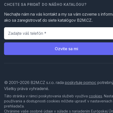
CHCETE SA PRIDAŤ DO NÁŠHO KATALÓGU?
Nechajte nám na vás kontakt a my sa vám ozveme s inform
ako sa zaregistrovať do siete katalógov B2M.CZ.
Telefón
*
Ozvite sa mi
© 2001–2026 B2M.CZ s.r.o. rada
poskytuje pomoc
potrebný
Všetky práva vyhradené.
Táto stránka v rámci poskytovania služieb využíva
cookies
. Nast
používania a dostupnosti cookies môžete upraviť v nastaveniach
prehliadača.
Chránime vaše osobné údaje v súlade s nariadením Európskej Ú