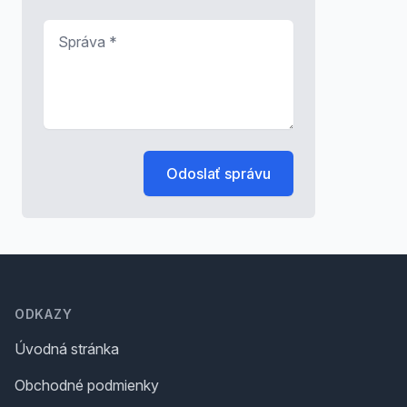
Správa
*
Odoslať správu
Footer
ODKAZY
Úvodná stránka
Obchodné podmienky