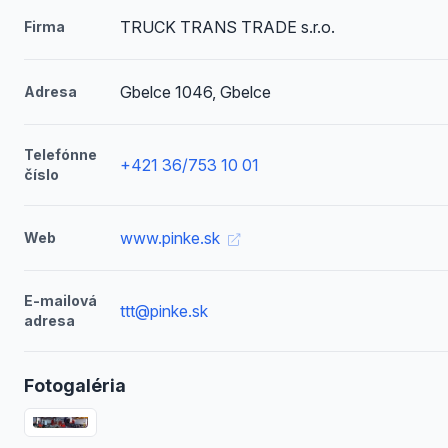
TRUCK TRANS TRADE s.r.o.
Firma
Gbelce 1046, Gbelce
Adresa
Telefónne
+421 36/753 10 01
číslo
www.pinke.sk
Web
E-mailová
ttt@pinke.sk
adresa
Fotogaléria