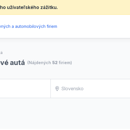
ho užívateľského zážitku.
ných a automobilových firiem
tá
ové autá
(Nájdených
52
firiem)