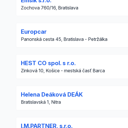
Emsik s.r.o.
Zochova 760/16, Bratislava
Europcar
Panonská cesta 45, Bratislava - Petržálka
HEST CO spol. s r.o.
Zinková 10, Košice - mestská časť Barca
Helena Deáková DEÁK
Bratislavská 1, Nitra
I.M.PARTNER, s.r.o.