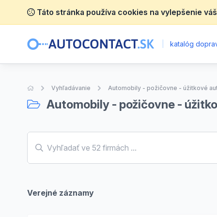
Táto stránka používa cookies na vylepšenie váš
|
katalóg doprav
Úvodná stránka
Vyhľadávanie
Automobily - požičovne - úžitkové au
Automobily - požičovne - úžitk
Verejné záznamy