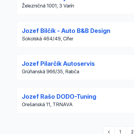
Železničná 1001, 3 Varín
Jozef Bilčík - Auto B&B Design
Sokolská 464/49, Cífer
Jozef Pilarčík Autoservis
Grúňanská 966/35, Rabča
Jozef Rašo DODO-Tuning
Orešanská 11, TRNAVA
1
2