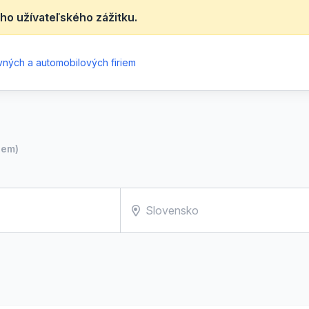
ho užívateľského zážitku.
ných a automobilových firiem
iem)